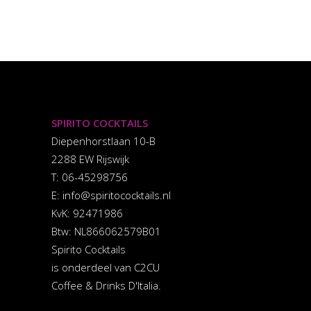
SPIRITO COCKTAILS
Diepenhorstlaan 10-B
2288 EW Rijswijk
T: 06-45298756
E:
info@spiritococktails.nl
KvK: 92471986
Btw: NL866062579B01
Spirito Cocktails
is onderdeel van C2CU
Coffee & Drinks D'Italia.