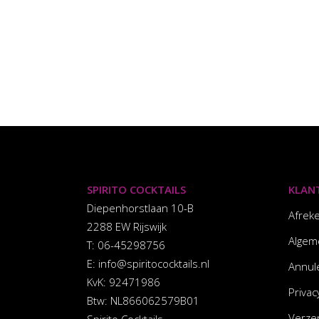
SPIRITO COCKTAILS
KLAN
Diepenhorstlaan 10-B
Afrek
2288 EW Rijswijk
Algem
T: 06-45298756
E:
info@spiritococktails.nl
Annul
KvK: 92471986
Privac
Btw: NL866062579B01
Verze