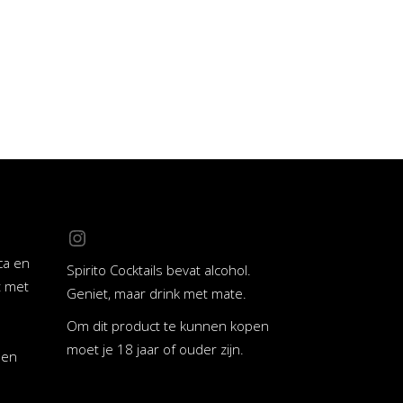
Instagram
ca en
Spirito Cocktails bevat alcohol.
t met
Geniet, maar drink met mate.
Om dit product te kunnen kopen
moet je 18 jaar of ouder zijn.
den