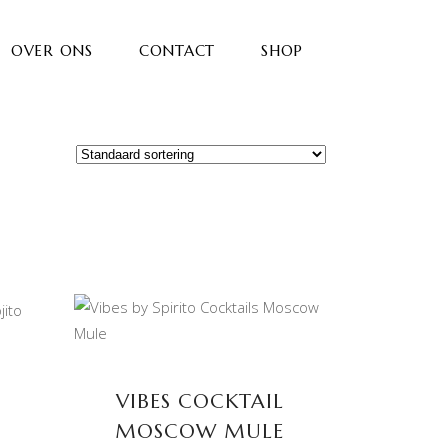
OVER ONS
CONTACT
SHOP
TOEVOEGEN AAN
WINKELWAGEN
L
VIBES COCKTAIL
MOSCOW MULE