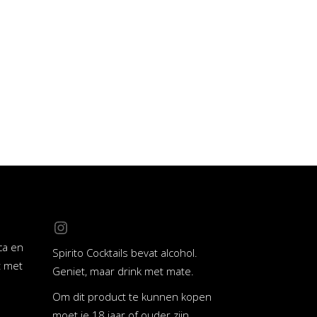
Instagram
ca en
Spirito Cocktails bevat alcohol.
t met
Geniet, maar drink met mate.
Om dit product te kunnen kopen
moet je 18 jaar of ouder zijn.