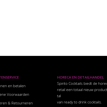
TENSERVICE
HORECA EN DETAILHANDEL
Spirito Cocktails biedt de hore
enen en betalen
retail een totaal nieuw produc
ene Voorwaarden
tal
van ready to drink cocktails.
eren & Retourneren