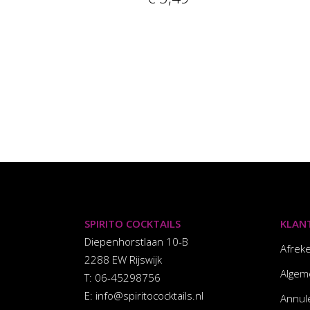
SPIRITO COCKTAILS
KLAN
Diepenhorstlaan 10-B
Afrek
2288 EW Rijswijk
Algem
T: 06-45298756
E:
info@spiritococktails.nl
Annul