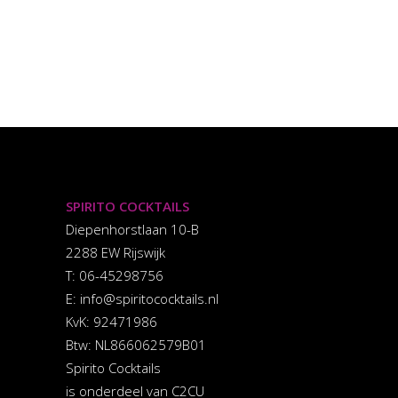
SPIRITO COCKTAILS
Diepenhorstlaan 10-B
2288 EW Rijswijk
T: 06-45298756
E:
info@spiritococktails.nl
KvK: 92471986
Btw: NL866062579B01
Spirito Cocktails
is onderdeel van C2CU